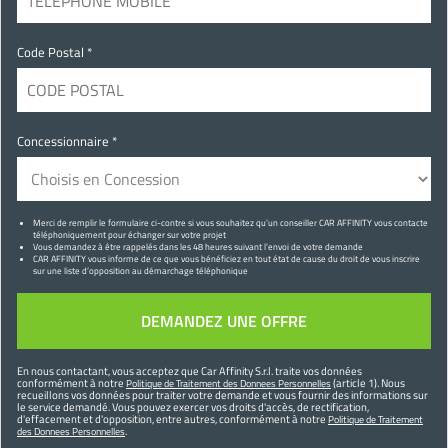
Code Postal *
Concessionnaire *
Merci de remplir le formulaire ci-contre si vous souhaitez qu’un conseiller CAR AFFINITY vous contacte
téléphoniquement pour échanger sur votre projet
Vous demandez à être rappelés dans les 48 heures suivant l’envoi de votre demande
CAR AFFINITY vous informe de ce que vous bénéficiez en tout état de cause du droit de vous inscrire
sur une liste d’opposition au démarchage téléphonique
En nous contactant, vous acceptez que Car Affinity S.r.l. traite vos données
conformément à notre
(article 1). Nous
Politique de Traitement des Donnees Personnelles
recueillons vos données pour traiter votre demande et vous fournir des informations sur
le service demandé. Vous pouvez exercer vos droits d'accès, de rectification,
d'effacement et d'opposition, entre autres, conformément à notre
Politique de Traitement
.
des Donnees Personnelles