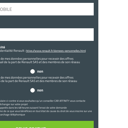
ité
identialité Renault :
https://www.renault.fr/donnees-personnelles.html
ion de mes données personnelles pour recevoir des offres
ail de la part de Renault SAS et des membres de son réseau
non
ion de mes données personnelles pour recevoir des offres
 de la part de Renault SAS et des membres de son réseau
non
ulaire ci-contre si vous souhaitez qu’un conseiller CAR AFFINITY vous contacte
changer sur votre projet
ppelés dans les 48 heures suivant l’envoi de votre demande
e de ce que vous bénéficiez en tout état de cause du droit de vous inscrire sur une
émarchage téléphonique