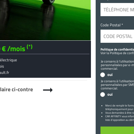
Code Postal *
(*)
0 € /mois
Politique de confidential
Voir la Politique de conf
électrique
Je consens à l’utilisat
personnalisées par e-m
ois
commercial.
ault.fr
oui
Je consens à l’utilisat
personnalisées par SMS
arrow_right_alt
laire ci-contre
commercial.
oui
Merci de remplir le form
téléphoniquement pour é
Vous demandez à être ra
CAR AFFINITY vous inform
liste d’opposition au d