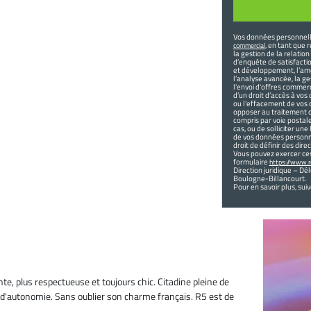
Vos données personnelle
, en tant que 
commercial
la gestion de la relati
d’enquête de satisfaction
et développement, l’amé
l’analyse avancée, la ge
l'envoi d'offres commer
d’un droit d’accès à vos
ou l’effacement de vos 
opposer au traitement de
compris par voie postale
cas, ou de solliciter u
de vos données personne
droit de définir des dir
Vous pouvez exercer ce
formulaire
https://www.re
Direction juridique – D
Boulogne-Billancourt.
Pour en savoir plus, suiv
nte, plus respectueuse et toujours chic. Citadine pleine de
 d'autonomie. Sans oublier son charme français. R5 est de