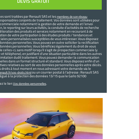
s sont traitées par Renault SAS et les
membres de son réseau
responsables conjoints de traitement. Vos données sont utilisées pour
on commerciale notamment la gestion de votre demande et l’envoi
, le reporting sur leurs activités, la conduite d'activités de recherche
lioration des produits et services notamment en recourant à de
stion de votre participation à des études produits / tendances et
ciales personnalisées susceptibles de vous intéresser. Vous disposez
 données personnelles. Vous pouvez en outre solliciter la rectification
données personnelles. Vous bénéficiez également du droit de vous
 celles-ci, sans motif lorsqu’il s’agit de prospection commerciale (y
 et téléphone), en justifiant d’une situation particulière dans les autres
ne limitation dudit traitement. Vous pouvez demander la communication
lles dans un format structuré et standard. Vous disposez enfin d’un
ectives relatives au sort de vos données personnelles après votre décès.
s droits à tout moment en nous adressant votre demande via le
ou un courrier postal à l’adresse : Renault SAS
nault.fr/vos-droits.html
élégué à la protection des données 13/15 quai le Gallo 92100
ez le lien
.
Vos données personnelles